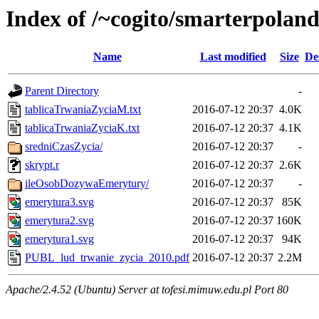
Index of /~cogito/smarterpolan
Name
Last modified
Size
De
Parent Directory
-
tablicaTrwaniaZyciaM.txt
2016-07-12 20:37
4.0K
tablicaTrwaniaZyciaK.txt
2016-07-12 20:37
4.1K
sredniCzasZycia/
2016-07-12 20:37
-
skrypt.r
2016-07-12 20:37
2.6K
ileOsobDozywaEmerytury/
2016-07-12 20:37
-
emerytura3.svg
2016-07-12 20:37
85K
emerytura2.svg
2016-07-12 20:37
160K
emerytura1.svg
2016-07-12 20:37
94K
PUBL_lud_trwanie_zycia_2010.pdf
2016-07-12 20:37
2.2M
Apache/2.4.52 (Ubuntu) Server at tofesi.mimuw.edu.pl Port 80